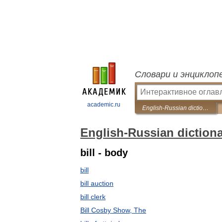
Словари и энциклоп
academic.ru
English-Russian dictionary of regional studies
English-Russian dictiona
bill - body
bill
bill auction
bill clerk
Bill Cosby Show, The