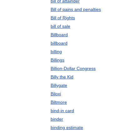
bill of attainder
Bill of pains and penalties
Bill of Rights
bill of sale
Billboard
billboard
billing
Billings
Billion-Dollar Congress
Billy the Kid
Billygate
Biloxi
Biltmore
bind-in card
binder
binding estimate