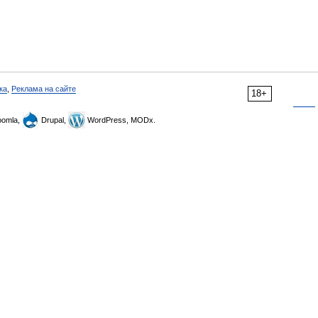
ка
,
Реклама на сайте
18+
omla,
Drupal,
WordPress, MODx.