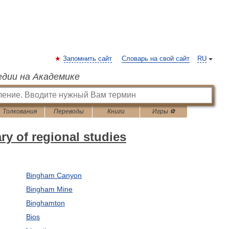
Запомнить сайт
Словарь на свой сайт
RU
едии на Академике
Толкования
Переводы
Книги
Игры ⚽
ry of regional studies
Bingham Canyon
Bingham Mine
Binghamton
Bios