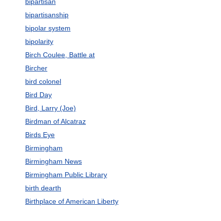
bipartisan
bipartisanship
bipolar system
bipolarity
Birch Coulee, Battle at
Bircher
bird colonel
Bird Day
Bird, Larry (Joe)
Birdman of Alcatraz
Birds Eye
Birmingham
Birmingham News
Birmingham Public Library
birth dearth
Birthplace of American Liberty