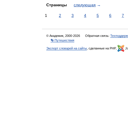
Страницы
следующая
→
1
2
3
4
5
6
7
© Академик, 2000-2026
Обратная связь:
Техподдерж
👣 Путешествия
Экспорт словарей на сайты
, сделанные на PHP,
Jo